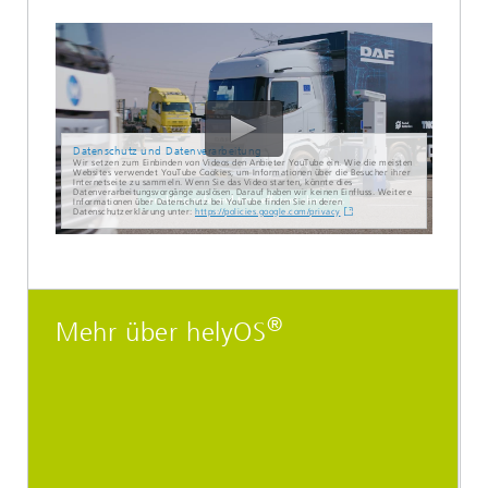
Datenschutz und Datenverarbeitung
Wir setzen zum Einbinden von Videos den Anbieter YouTube ein. Wie die meisten
Websites verwendet YouTube Cookies, um Informationen über die Besucher ihrer
Internetseite zu sammeln. Wenn Sie das Video starten, könnte dies
Datenverarbeitungsvorgänge auslösen. Darauf haben wir keinen Einfluss. Weitere
Informationen über Datenschutz bei YouTube finden Sie in deren
Datenschutzerklärung unter:
https://policies.google.com/privacy
®
Mehr über helyOS