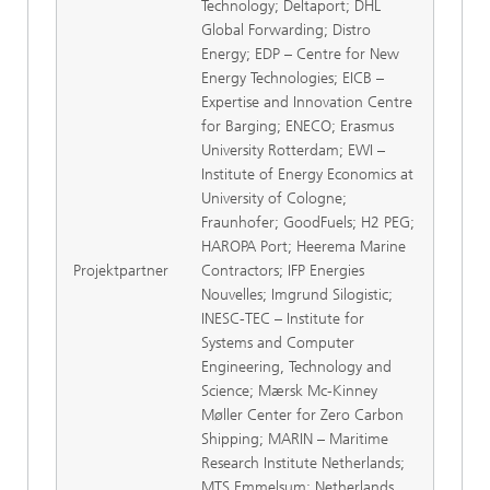
Technology; Deltaport; DHL
Global Forwarding; Distro
Energy; EDP – Centre for New
Energy Technologies; EICB –
Expertise and Innovation Centre
for Barging; ENECO; Erasmus
University Rotterdam; EWI –
Institute of Energy Economics at
University of Cologne;
Fraunhofer; GoodFuels; H2 PEG;
HAROPA Port; Heerema Marine
Projektpartner
Contractors; IFP Energies
Nouvelles; Imgrund Silogistic;
INESC-TEC – Institute for
Systems and Computer
Engineering, Technology and
Science; Mærsk Mc-Kinney
Møller Center for Zero Carbon
Shipping; MARIN – Maritime
Research Institute Netherlands;
MTS Emmelsum; Netherlands