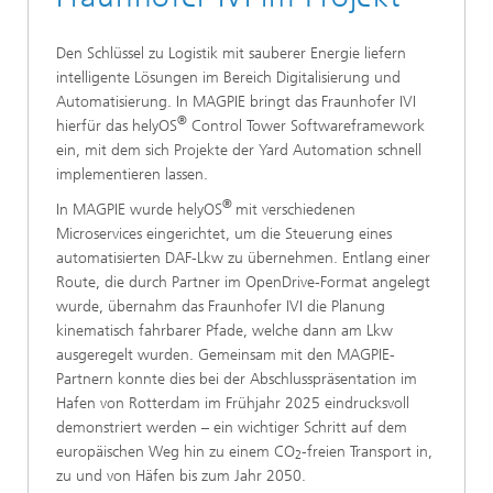
Den Schlüssel zu Logistik mit sauberer Energie liefern
intelligente Lösungen im Bereich Digitalisierung und
Automatisierung. In MAGPIE bringt das Fraunhofer IVI
®
hierfür das helyOS
Control Tower Softwareframework
ein, mit dem sich Projekte der Yard Automation schnell
implementieren lassen.
®
In MAGPIE wurde helyOS
mit verschiedenen
Microservices eingerichtet, um die Steuerung eines
automatisierten DAF-Lkw zu übernehmen. Entlang einer
Route, die durch Partner im OpenDrive-Format angelegt
wurde, übernahm das Fraunhofer IVI die Planung
kinematisch fahrbarer Pfade, welche dann am Lkw
ausgeregelt wurden. Gemeinsam mit den MAGPIE-
Partnern konnte dies bei der Abschlusspräsentation im
Hafen von Rotterdam im Frühjahr 2025 eindrucksvoll
demonstriert werden – ein wichtiger Schritt auf dem
europäischen Weg hin zu einem CO
-freien Transport in,
2
zu und von Häfen bis zum Jahr 2050.