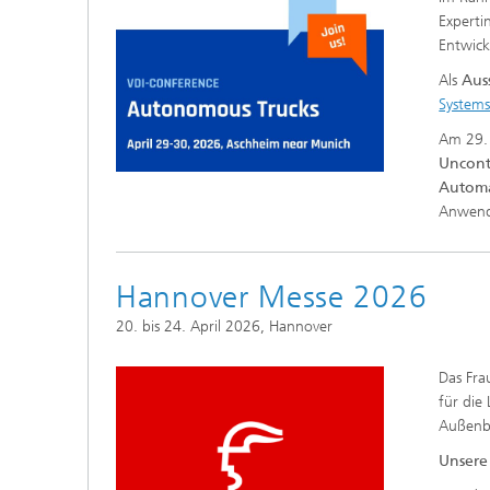
Experti
Entwic
Als
Auss
System
Am 29. 
Uncont
Automa
Anwendu
Hannover Messe 2026
20. bis 24. April 2026, Hannover
Das Fra
für die
Außenbe
Unsere