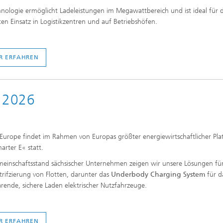
hnologie ermöglicht Ladeleistungen im Megawattbereich und ist ideal für 
nten Einsatz in Logistikzentren und auf Betriebshöfen.
R ERFAHREN
e 2026
 Europe findet im Rahmen von Europas größter energiewirtschaftlicher Pla
arter E« statt.
inschaftsstand sächsischer Unternehmen zeigen wir unsere Lösungen fü
ktrifzierung von Flotten, darunter das
Underbody Charging System
für d
arende, sichere Laden elektrischer Nutzfahrzeuge.
R ERFAHREN