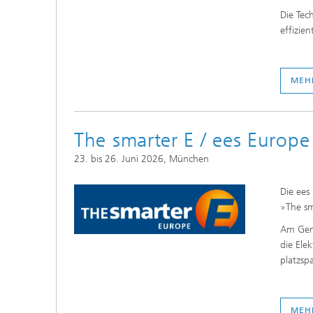
Die Tec
effizie
MEH
The smarter E / ees Europ
23. bis 26. Juni 2026, München
Die ees
»The sm
Am Geme
die Ele
platzsp
MEH