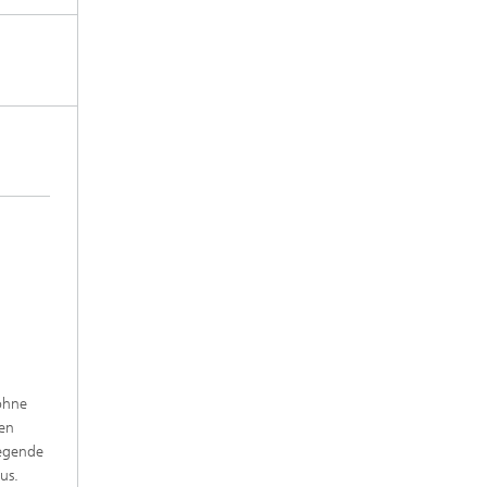
ohne
nen
iegende
us.