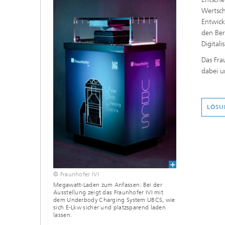
Wertsch
Entwick
den Ber
Digitali
Das Fra
dabei u
LÖSU
© Fraunhofer IVI
Megawatt-Laden zum Anfassen: Bei der
Ausstellung zeigt das Fraunhofer IVI mit
dem Underbody Charging System UBCS, wie
sich E-Lkw sicher und platzsparend laden
lassen.