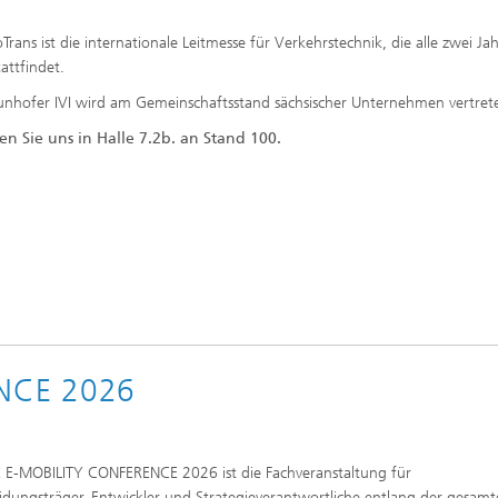
Trans ist die internationale Leitmesse für Verkehrstechnik, die alle zwei Jah
tattfindet.
unhofer IVI wird am Gemeinschaftsstand sächsischer Unternehmen vertrete
n Sie uns in Halle 7.2b. an Stand 100.
NCE 2026
 E-MOBILITY CONFERENCE 2026 ist die Fachveranstaltung für
idungsträger, Entwickler und Strategieverantwortliche entlang der gesam