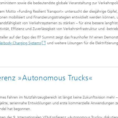
sministern sowie die bedeutendste globale Veranstaltung zur Verkehrspoli
em Motto »Funding Resilient Transport« untersucht der diesjährige Gipfel,
tionen mobilisiert und Finanzierungsstrategien entwickelt werden können,
andsfähigkeit von Verkehrssystemen zu stärken – für eine bessere langfrist
ivität, Effizienz und Zuverlässigkeit von Verkehrsinfrastruktur und -betrieb
steller auf der Expo des ITF Summit zeigt das Fraunhofer IVI einen Demons
erbody Charging Systems
und weitere Lösungen für die Elektrifzierun
ferenz »Autonomous Trucks«
es Fahren im Nutzfahrzeugbereich ist längst keine Zukunftsvision mehr –
ojekte, seriennahe Entwicklungen und erste kommerzielle Anwendungen z
ndel hat begonnen.
en der 9. Internationalen VDI-Konferenz »Autonomous Trucks« diskutier