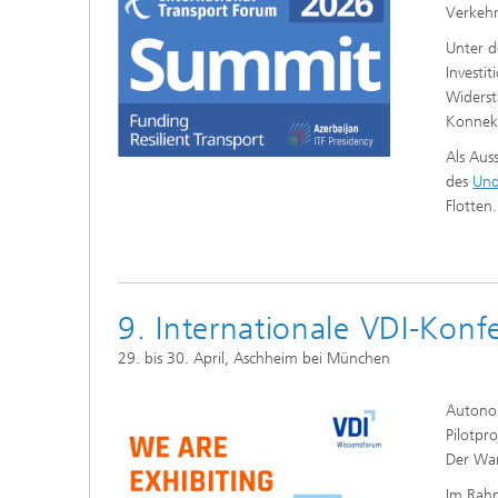
Verkehr
Unter d
Investi
Widerst
Konnekt
Als Aus
des
Und
Flotten.
9. Internationale VDI-Kon
29. bis 30. April, Aschheim bei München
Autonom
Pilotpr
Der Wa
Im Rahm