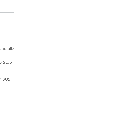
und alle
e-Stop-
r BOS.