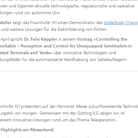
nnen und Experten aktuelle technologische, regulatorische und operative
klungen rund um autonome Lkw.
teller
zeigt das Fraunhofer IVI einen Demonstrator des
Underbody Charg
s
und weitere Lösungen für die Elektrifzierung von Flotten.
April spricht
Dr. Felix Keppler
in seinem
Vortrag »Controlling the
rollable – Perception and Control for Unequipped Semitrailers in
ted Terminals and Yards«
über innovative Technologien und
ngsfelder für die automatisierte Handhabung von Sattelaufliegern.
unhofer IVI präsentiert auf der Hannover Messe zukunftsweisende Technol
 Logistik von morgen. Gemeinsam mit der Götting KG zeigen wir im
reich innovative Lösungen rund um das Thema Teleoperation.
 Highlights am Messestand: