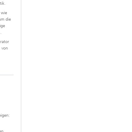
tik.
 wie
 um die
ige
.
trator
g von
eigen:
en