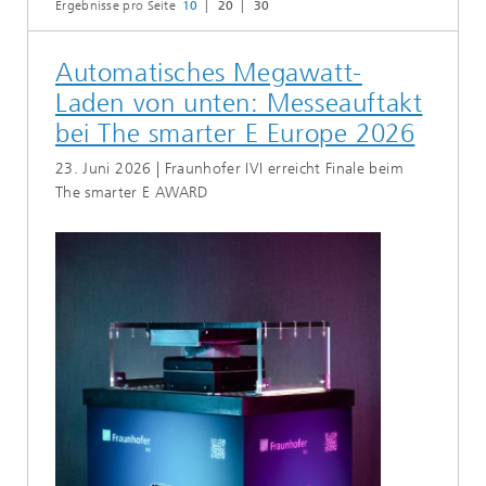
Ergebnisse pro Seite
10
20
30
Automatisches Megawatt-
Laden von unten: Messeauftakt
bei The smarter E Europe 2026
23. Juni 2026 | Fraunhofer IVI erreicht Finale beim
The smarter E AWARD