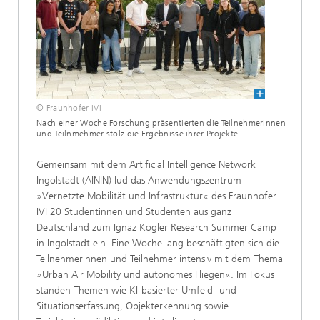
© Fraunhofer IVI
Nach einer Woche Forschung präsentierten die Teilnehmerinnen
und Teilnmehmer stolz die Ergebnisse ihrer Projekte.
Gemeinsam mit dem Artificial Intelligence Network
Ingolstadt (AININ) lud das Anwendungszentrum
»Vernetzte Mobilität und Infrastruktur« des Fraunhofer
IVI 20 Studentinnen und Studenten aus ganz
Deutschland zum Ignaz Kögler Research Summer Camp
in Ingolstadt ein. Eine Woche lang beschäftigten sich die
Teilnehmerinnen und Teilnehmer intensiv mit dem Thema
»Urban Air Mobility und autonomes Fliegen«. Im Fokus
standen Themen wie KI-basierter Umfeld- und
Situationserfassung, Objekterkennung sowie