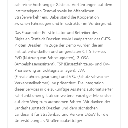
zahlreiche hochrangige Gäste zu Vorführungen auf dem
institutseigenen Testoval sowie im öffentlichen
Straßenverkehr ein. Dabei stand die Kooperation
zwischen Fahrzeugen und Infrastruktur im Vordergrund.
Das Fraunhofer IVI ist Initiator und Betreiber des
Digitalen Testfelds Dresden sowie Leadpartner des C-ITS-
Piloten Dresden. Im Zuge der Demo wurden die am
Institut entwickelten und umgesetzten C-ITS-Services
PVD (Nutzung von Fahrzeugdaten), GLOSA
(Ampelphasenassistent), TSP (Einsatzfahrzeug- und ÖV-
Priorisierung an Lichtsignalanlagen), EVA
(Einsatzfahrzeugwarnung) und VRU (Schutz schwacher
Verkehrsteilnehmer) live präsentiert. Die Integration
dieser Services in die zukünftige Assistenz automatisierter
Fahrfunktionen gilt als ein weiterer wichtiger Meilenstein
auf dem Weg zum autonomen Fahren. Wir danken der
Landeshauptstadt Dresden und dem sächsischen
Landesamt für Straßenbau und Verkehr LASuV für die
Unterstützung als Straßenbaulastträger.