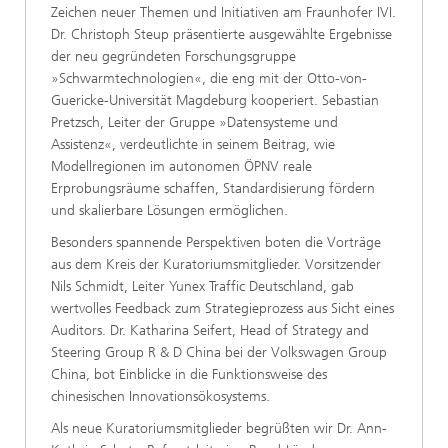
Zeichen neuer Themen und Initiativen am Fraunhofer IVI.
Dr. Christoph Steup präsentierte ausgewählte Ergebnisse
der neu gegründeten Forschungsgruppe
»Schwarmtechnologien«, die eng mit der Otto-von-
Guericke-Universität Magdeburg kooperiert. Sebastian
Pretzsch, Leiter der Gruppe »Datensysteme und
Assistenz«, verdeutlichte in seinem Beitrag, wie
Modellregionen im autonomen ÖPNV reale
Erprobungsräume schaffen, Standardisierung fördern
und skalierbare Lösungen ermöglichen.
Besonders spannende Perspektiven boten die Vorträge
aus dem Kreis der Kuratoriumsmitglieder. Vorsitzender
Nils Schmidt, Leiter Yunex Traffic Deutschland, gab
wertvolles Feedback zum Strategieprozess aus Sicht eines
Auditors. Dr. Katharina Seifert, Head of Strategy and
Steering Group R & D China bei der Volkswagen Group
China, bot Einblicke in die Funktionsweise des
chinesischen Innovationsökosystems.
Als neue Kuratoriumsmitglieder begrüßten wir Dr. Ann-