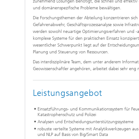
zunehmend Lösungen benötigt, die schnell und effekti
und domänenspezifische Probleme bewältigen.
Die Forschungsthemen der Abteilung konzentrieren sich a
Gefahrenabwehr, Geschäftsprozessanalyse sowie Infras
werden sowohl neuartige Optimierungsverfahren und -al
komplexe Systeme für den praktischen Einsatz konzipiert
wesentlicher Schwerpunkt liegt auf der Entscheidungsun
Planung und Steuerung von Ressourcen.
Das interdisziplinäre Team, dem unter anderem Informa
Geowissenschaftler angehören, arbeitet dabei sehr e
Leistungsangebot
Einsatzführungs- und Kommunikationssystem für Feue
Katastrophenschutz und Polizei
Analysen und Entscheidungsunterstützungssysteme
robuste verteilte Systeme mit Analytikwerkzeugen au
und NLP auf Basis von Big/Smart Data