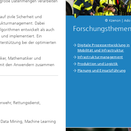
v große Datenmengen verarbeiten
uf zivile Sicherheit und
© Kzenon | Ado
trukturmanagement. Dabei
Forschungstheme
gorithmen entwickelt als auch
 und implementiert. Ein
terstützung bei der optimierten
Digitale Prozessentwicklung in
Mobilität und Infrastruktur
Infrastrukturmanagement
tiker, Mathematiker und
Produktion und Logistik
ng mit den Anwendern zusammen
Planung und Einsatzführung
rwehr, Rettungsdienst,
s Data Mining, Machine Learning