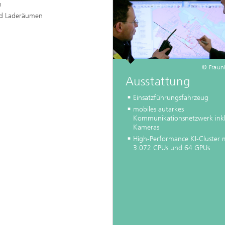
en
nd Laderäumen
© Fraunh
Ausstattung
Einsatzführungsfahrzeug
mobiles autarkes
Kommunikationsnetzwerk inkl
Kameras
High-Performance KI-Cluster 
3.072 CPUs und 64 GPUs