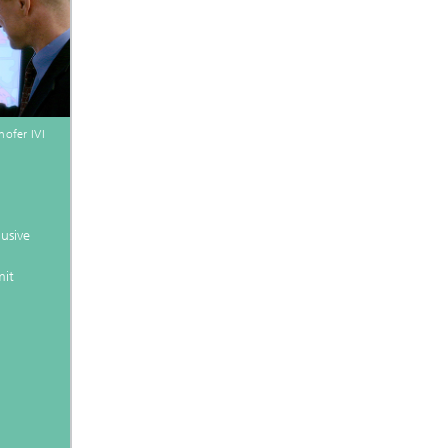
ofer IVI
usive
mit