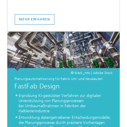
MEHR ERFAHREN
© black_mts | Adobe Stock
Planungsautomatisierung für Fabrik Um- und Neubauten
FastFab Design
Erprobung KI-gestützter Verfahren zur digitalen
Unterstützung von Planungsprozessen
bei Umbaumaßnahmen in Fabriken der
Halbleiterindustrie
Entwicklung datengetriebener Entscheidungsmodelle,
die Planungsprozesse durch präzisere Vorhersagen