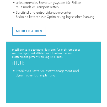
selbstlernendes Bewertungssystem für Risiken
multimodaler Transportketten
Bereitstellung entscheidungsrelevanter
Risikoindikatoren zur Optimierung logistischer Planung
MEHR ERFAHREN
Intelligente IT-gestützte Plattform für elektromobiles,
nachhaltiges und effizientes Infrastruktur- und
Flottenmanagement von Logistik-Hubs
iHUB
Prädiktives Batterieeinsatzmanagement und
dynamische Tourenplanung