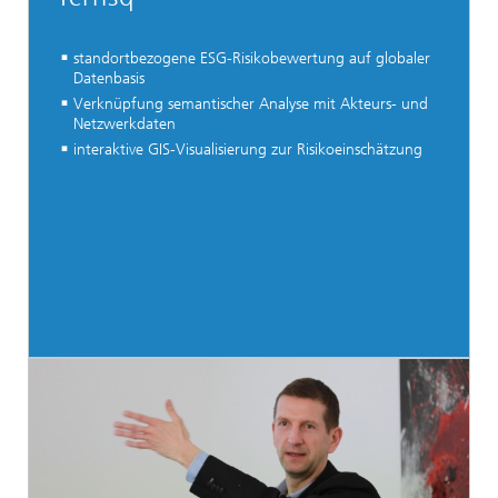
standortbezogene ESG-Risikobewertung auf globaler
Datenbasis
Verknüpfung semantischer Analyse mit Akteurs- und
Netzwerkdaten
interaktive GIS-Visualisierung zur Risikoeinschätzung