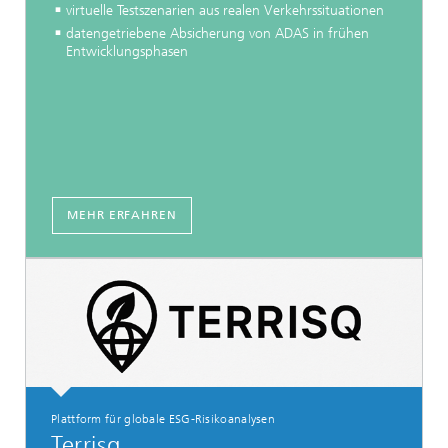
virtuelle Testszenarien aus realen Verkehrssituationen
datengetriebene Absicherung von ADAS in frühen
Entwicklungsphasen
MEHR ERFAHREN
Plattform für globale ESG-Risikoanalysen
Terrisq