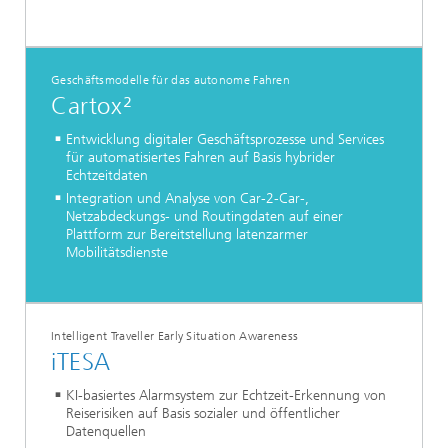
Geschäftsmodelle für das autonome Fahren
Cartox²
Entwicklung digitaler Geschäftsprozesse und Services
für automatisiertes Fahren auf Basis hybrider
Echtzeitdaten
Integration und Analyse von Car-2-Car-,
Netzabdeckungs- und Routingdaten auf einer
Plattform zur Bereitstellung latenzarmer
Mobilitätsdienste
Intelligent Traveller Early Situation Awareness
iTESA
KI-basiertes Alarmsystem zur Echtzeit-Erkennung von
Reiserisiken auf Basis sozialer und öffentlicher
Datenquellen