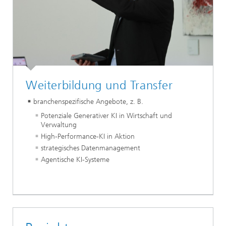
Weiterbildung und Transfer
branchenspezifische Angebote, z. B.
Potenziale Generativer KI in Wirtschaft und
Verwaltung
High-Performance-KI in Aktion
strategisches Datenmanagement
Agentische KI-Systeme