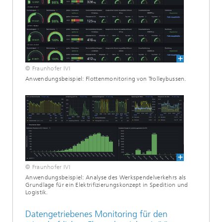
© Fraunhofer IVI
Anwendungsbeispiel: Flottenmonitoring von Trolleybussen.
© Fraunhofer IVI
Anwendungsbeispiel: Analyse des Werkspendelverkehrs als
Grundlage für ein Elektrifizierungskonzept in Spedition und
Logistik.
Datengetriebenes Monitoring für den